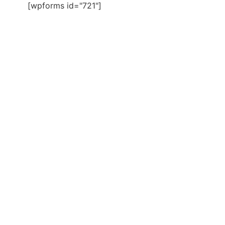
[wpforms id="721"]